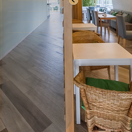
Отель
Конференц-центр
Террасы
360tour.by
Поддержка: 